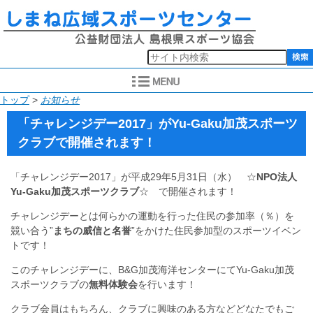
このページの本文へ
現
トップ
>
お知らせ
在
「チャレンジデー2017」がYu-Gaku加茂スポーツ
の
クラブで開催されます！
位
置：
「チャレンジデー2017」が平成29年5月31日（水） ☆
NPO法人
Yu-Gaku加茂スポーツクラブ
☆ で開催されます！
チャレンジデーとは何らかの運動を行った住民の参加率（％）を
競い合う”
まちの威信と名誉
”をかけた住民参加型のスポーツイベン
トです！
このチャレンジデーに、B&G加茂海洋センターにてYu-Gaku加茂
スポーツクラブの
無料体験会
を行います！
クラブ会員はもちろん、クラブに興味のある方などどなたでもご