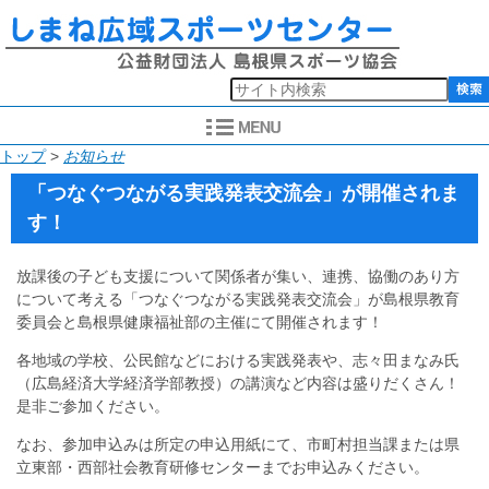
このページの本文へ
現
トップ
>
お知らせ
在
「つなぐつながる実践発表交流会」が開催されま
の
す！
位
置：
放課後の子ども支援について関係者が集い、連携、協働のあり方
について考える「つなぐつながる実践発表交流会」が島根県教育
委員会と島根県健康福祉部の主催にて開催されます！
各地域の学校、公民館などにおける実践発表や、志々田まなみ氏
（広島経済大学経済学部教授）の講演など内容は盛りだくさん！
是非ご参加ください。
なお、参加申込みは所定の申込用紙にて、市町村担当課または県
立東部・西部社会教育研修センターまでお申込みください。